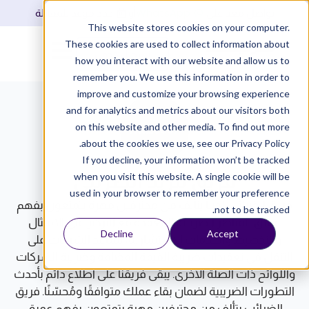
WhatsApp
تواصل معنا على
أو
حدد موعد للمقابلة
This website stores cookies on your computer.
These cookies are used to collect information about
تسجيل دخول
how you interact with our website and allow us to
remember you. We use this information in order to
improve and customize your browsing experience
and for analytics and metrics about our visitors both
on this website and other media. To find out more
about the cookies we use, see our Privacy Policy.
If you decline, your information won’t be tracked
فريق مزيد الضريبي
when you visit this website. A single cookie will be
used in your browser to remember your preference
فريق الضرائب لدينا يتألف من محترفين مهرة يتمتعون بفهم
not to be tracked.
عميق للمناظر الضريبية المعقدة مع التركيز على الامتثال
Decline
Accept
والتخطيط والخدمات الاستشارية، نساعد الشركات على
التنقل في تعقيدات ضريبة القيمة المضافة وضريبة الشركات
واللوائح ذات الصلة الأخرى. يبقى فريقنا على اطلاع دائم بأحدث
التطورات الضريبية لضمان بقاء عملك متوافقًا ومُحسّنًا. فريق
الضرائب يتألف من محترفين مهرة يتمتعون بفهم عميق