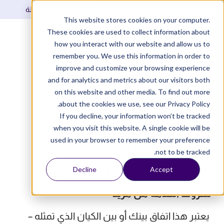
WhatsApp
تواصل معنا على
أو
حدد موعد للمقابلة
This website stores cookies on your computer.
These cookies are used to collect information about
تسجيل دخول
how you interact with our website and allow us to
remember you. We use this information in order to
improve and customize your browsing experience
and for analytics and metrics about our visitors both
on this website and other media. To find out more
الشروط والأحكام
about the cookies we use, see our Privacy Policy.
If you decline, your information won’t be tracked
when you visit this website. A single cookie will be
No headings were found
used in your browser to remember your preference
on this page.
not to be tracked.
Decline
Accept
التحديث الأخير في 2 يونيو 2024
شروط الخدمة من مزيد
يعتبر هذا اتفاق بينك أو بين الكيان الذي تمثله –