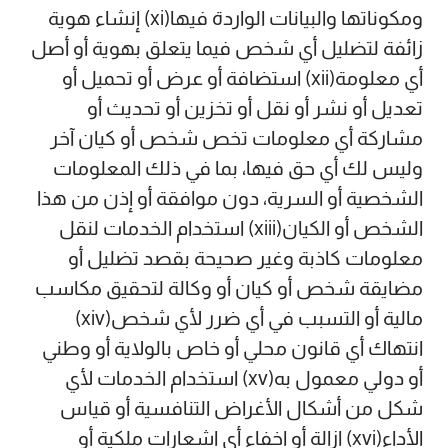
ومكوناتها والبيانات الواردة فيها(xi) إنشاء هوية
زائفة لتضليل أي شخص فيما يتعلق بهوية أو أصل
أي معلومة(xii) استضافة أو عرض أو تحميل أو
تعديل أو نشر أو نقل أو تخزين أو تحديث أو
مشاركة أي معلومات تخص شخص أو كيان آخر
وليس لك أي حق فيها، بما في ذلك المعلومات
الشخصية أو السرية، دون موافقة أو إذن من هذا
الشخص أو الكيان(xiii) استخدام الخدمات لنقل
معلومات كاذبة وغير صحيحة بقصد تضليل أو
مضايقة شخص أو كيان أو وكالة لتحقيق مكاسب
مالية أو التسبب في أي ضرر لأي شخص(xiv)
انتهاك أي قانون محلي أو خاص بالولاية أو وطني
أو دولي معمول به(xv) استخدام الخدمات لأي
شكل من أشكال الأغراض التنافسية أو قياس
الأداء(xvi) إزالة أو إخفاء أي إشعارات ملكية أو