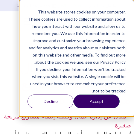
تواصل معنا على
WhatsApp
أو
حدد موعد للمقابلة
This website stores cookies on your computer.
These cookies are used to collect information about
تسجيل دخول
how you interact with our website and allow us to
remember you. We use this information in order to
improve and customize your browsing experience
التصنيف:
أعمال
and for analytics and metrics about our visitors both
on this website and other media. To find out more
about the cookies we use, see our Privacy Policy.
مقال عن إدارة المال
If you decline, your information won’t be tracked
when you visit this website. A single cookie will be
وكيفية إنشاء مشاريع
used in your browser to remember your preference
not to be tracked.
مربحة صغيرة
Decline
Accept