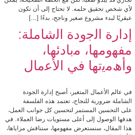
لأي شخص تحقيق حلمه. لا تحتاج إلى أن تكون
عبقريًا لبدء مشروع صغير وناجح، بدءًا […]
إدارة اﻟﺟودة اﻟﺷﺎﻣﻠﺔ:
ﻣﻔﮭوﻣﮭﺎ، ﻣﺑﺎدﺋﮭﺎ،
وأھﻣﯾﺗﮭﺎ ﻓﻲ اﻷﻋﻣﺎل
في عالم الأعمال المتغير، أصبح إدارة الجودة
الشاملة ضرورية للنجاح، تعتمد هذه الفلسفة
على التحسين المستمر لتحسين كل جوانب العمل،
هدفها الوصول إلى أعلى مستويات رضا العملاء. في
هذا المقال، سنستعرض مفهومها، سنناقش مزاياها،