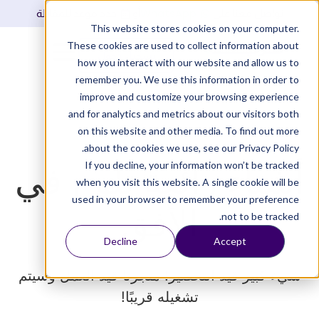
WhatsApp
تواصل معنا على
أو
حدد موعد للمقابلة
This website stores cookies on your computer.
These cookies are used to collect information about
تسجيل دخول
how you interact with our website and allow us to
remember you. We use this information in order to
improve and customize your browsing experience
and for analytics and metrics about our visitors both
on this website and other media. To find out more
about the cookies we use, see our Privacy Policy.
أشياء رائعة تلوح في
If you decline, your information won’t be tracked
when you visit this website. A single cookie will be
used in your browser to remember your preference
الأفق
not to be tracked.
Decline
Accept
شيء كبير قيد التحضير! متجرنا قيد العمل وسيتم
تشغيله قريبًا!