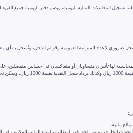
طته تسجيل المعاملات المالية اليومية، ويضم دفتر اليومية جميع القيود ا
جل ضروري لإعداد الميزانية العمومية وقوائم الدخل، وتُسجل به أي مع
المحاسبية لها تأثيران متساويان أو متعاكسان في حسابين منفصلين، عل
المثال إذا تمت عملية بيع بمقدار 1000 ريال فإن سجل المبيعات يزداد بقيمة 1000 ريال وكذلك يزداد سجل النقدية 
ي:
بالغ مالية.
 الجهات الخارجية ولهم الحق في المطالبة بالمبلغ المالي المكتوب في ال