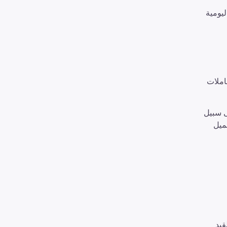
ليومية
املات
ى سبيل
بقيمة 1000 ريال، ويمكن تحميل
قيد