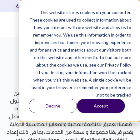
WhatsApp
تواصل معنا على
أو
حدد موعد للمقابلة
This website stores cookies on your computer.
These cookies are used to collect information about
تسجيل دخول
how you interact with our website and allow us to
remember you. We use this information in order to
improve and customize your browsing experience
and for analytics and metrics about our visitors both
on this website and other media. To find out more
about the cookies we use, see our Privacy Policy.
If you decline, your information won’t be tracked
فريق مزيد المحاسبي
when you visit this website. A single cookie will be
used in your browser to remember your preference
يتألف فريق المحاسبة في شركة مزيد من مجموعة من
not to be tracked.
المحترفين ذوي المهارات العالية والمكرسين لتقديم حلول
Decline
Accept
مالية شاملة مصممة خصيصًا لتلبية الاحتياجات الفريدة
للشركات العاملة في دول مجلس التعاون الخليجي. وبفضل
فهمنا العميق للأنظمة المحلية والمعايير المحاسبية الدولية،
يقدم فريقنا مجموعة واسعة من الخدمات، بما في ذلك إعداد
التقارير المالية والامتثال الضريبي ومعالجة الرواتب. نحن