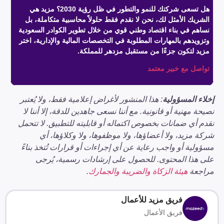
هل تسعى شركتك للنمو والتطور في ظل رؤية 2030؟ مزيد هي
الشريك الأمثل لك، نحن لا نقدم فقط حلولاً محاسبية متكاملة، بل
نساهم في بناء اقتصاد وطني قوي من خلال تطوير الكوادر السعودية
وتزويدهم بالمهارات المطلوبة في التخصصات المالية والإدارية، اختر
مزيد لتكون جزءًا من مستقبل مزدهر للمملكة.
تواصل مع خبير معتمد
إخلاء المسؤولية
: هذا المنشور لأغراض إعلامية فقط، ولا يُعتبر
نصيحة مهنية أو قانونية. مع أننا نسعى جاهدين للدقة، إلا أننا لا
نقدم أي ضمانات بخصوص اكتماله أو قابليته للتطبيق. لا تتحمل
شركة مزيد، ولا أعضاؤها، ولا موظفوها، ولا وكلاؤها، أي
مسؤولية أو واجب رعاية عن أي إجراءات أو قرارات تُتخذ بناءً
على هذا المحتوى. للحصول على إرشادات رسمية، يُرجى
مراجعة
هيئة الزكاة والضريبة والجمارك
.
فريق مزيد للأعمال
فريق الأعمال