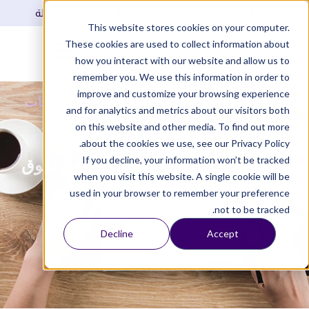
WhatsApp
تواصل معنا على
أو
حدد موعد للمقابلة
This website stores cookies on your computer.
These cookies are used to collect information about
تسجيل دخول
how you interact with our website and allow us to
remember you. We use this information in order to
improve and customize your browsing experience
مزيد
»
مدونة مزيد
»
أعمال
»
دليلك إلى تخصصات
and for analytics and metrics about our visitors both
رؤية 2030 في سوق العمل السعودي
on this website and other media. To find out more
about the cookies we use, see our Privacy Policy.
If you decline, your information won’t be tracked
دليلك إلى تخصصات رؤية 2030 في سوق
when you visit this website. A single cookie will be
العمل السعودي
used in your browser to remember your preference
not to be tracked.
تم التحديث
21 يناير , 2025
11:01 ص
فريق مزيد للأعمال
Decline
Accept