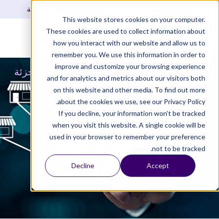
تواصل معنا على
WhatsApp
أو
حدد موعد للمقابلة
This website stores cookies on your computer.
These cookies are used to collect information about
تسجيل دخول
how you interact with our website and allow us to
remember you. We use this information in order to
improve and customize your browsing experience
مزيد
»
مدونة مزيد
»
أعمال
»
ما هو البيع بالتجزئة
and for analytics and metrics about our visitors both
وما هي أقسامه
on this website and other media. To find out more
about the cookies we use, see our Privacy Policy.
If you decline, your information won’t be tracked
ما هو البيع بالتجزئة وما هي أقسامه
when you visit this website. A single cookie will be
used in your browser to remember your preference
not to be tracked.
تم التحديث
12 يناير , 2025
10:31 ص
فريق مزيد للأعمال
Decline
Accept