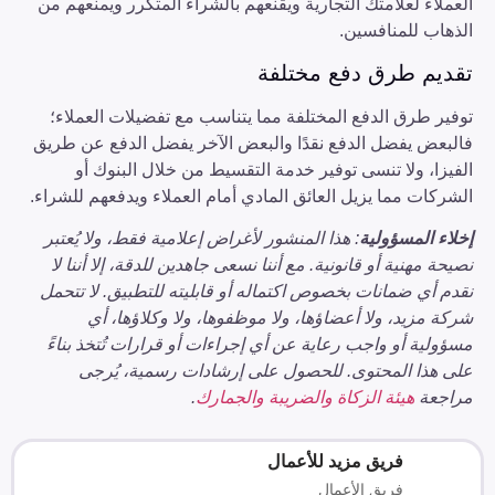
العملاء لعلامتك التجارية ويقنعهم بالشراء المتكرر ويمنعهم من
الذهاب للمنافسين.
تقديم طرق دفع مختلفة
توفير طرق الدفع المختلفة مما يتناسب مع تفضيلات العملاء؛
فالبعض يفضل الدفع نقدًا والبعض الآخر يفضل الدفع عن طريق
الفيزا، ولا تنسى توفير خدمة التقسيط من خلال البنوك أو
الشركات مما يزيل العائق المادي أمام العملاء ويدفعهم للشراء.
إخلاء المسؤولية
: هذا المنشور لأغراض إعلامية فقط، ولا يُعتبر
نصيحة مهنية أو قانونية. مع أننا نسعى جاهدين للدقة، إلا أننا لا
نقدم أي ضمانات بخصوص اكتماله أو قابليته للتطبيق. لا تتحمل
شركة مزيد، ولا أعضاؤها، ولا موظفوها، ولا وكلاؤها، أي
مسؤولية أو واجب رعاية عن أي إجراءات أو قرارات تُتخذ بناءً
على هذا المحتوى. للحصول على إرشادات رسمية، يُرجى
مراجعة
هيئة الزكاة والضريبة والجمارك
.
فريق مزيد للأعمال
فريق الأعمال