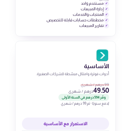
مستخدم واحد
✓
إدارة المبيعات
✓
المنتجات والخدمات
✓
مخططات حسابات قابلة للتخصيص
✓
تقارير المبيعات
✓
الأساسية
أدوات فوترة وامتثال مبسّطة للشركات الصغيرة.
99 درهم / شهري
49.50
درهم / شهري
وفّر 594 درهم في السنة الأولى
يُدفع سنويًا · ثم 99 درهم / شهري
الاستمرار مع الأساسية