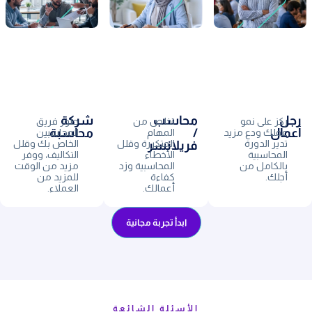
رجل
محاسب
شركة
ركز على نمو
تخلص من
طور فريق
أعمال
/
محاسبة
عملك ودع مزيد
المهام
المحاسبين
تدير الدورة
المتكررة وقلل
الخاص بك وقلل
فريلانسر
المحاسبية
الأخطاء
التكاليف، ووفر
بالكامل من
المحاسبية وزد
مزيد من الوقت
أجلك.
كفاءة
للمزيد من
أعمالك.
العملاء.
ابدأ تجربة مجانية
الأسئلة الشائعة