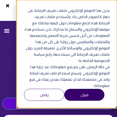
يخزن هذا الموقع الإلكتروني ملفات تعريف الارتباط على
سجل الآن
ندوة أونلاين - الفاتورة الإلكترونية في الإمارات
جهاز الكمبيوتر الخاص بك. وتُستخدم ملفات تعريف
الارتباط هذه لجمع معلومات حول كيفية تفاعلك مع
موقعنا الإلكتروني والسماح لنا بتذكرك. نحن نستخدم هذه
المعلومات من أجل تحسين تجربة التصفح وتخصيصها
وللتحليلات والمقاييس حول زوارنا على كل من هذا
الموقع الإلكتروني والوسائط الأخرى. لمعرفة المزيد حول
ملفات تعريف الارتباط التي نستخدمها، راجع سياسة
المحاسبة
تبسيط إدارة
في مكان واحد.
الخصوصية الخاصة بنا.
في حالة الرفض، فلن يتم تتبع معلوماتك عند زيارة هذا
برنامج محاسبة
الموقع الإلكتروني. وسيتم استخدام ملف تعريف ارتباط
واحد في متصفحك لتذكر تفضيلك بعدم رغبتك في تتبع
مصمم للأعمال المتنامية
معلوماتك.
قبول
رفض
احصل على الخصم