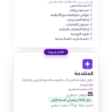
كل شيء في الانطلاقة بالإضافة إلى:
3 مستخدمين
✓
مستودع واحد
✓
فواتير متوافقة مع الأنظمة
✓
إدارة المشتريات
✓
مخزون المنتجات
✓
إدارة العمليات البنكية
✓
قيود اليومية
✓
جلسة تدريب لمدة ساعة
✓
الأكثر شيوعًا
المتقدمة
حلول متقدمة للشركات المتوسطة مع المخزون والتجارة
الإلكترونية.
170 درهم / شهري
85
درهم / شهري
وفّر 1020 درهم في السنة الأولى
يُدفع سنويًا · ثم 170 درهم / شهري