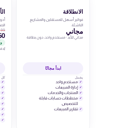
الانطلاقة
ال
فواتير أسهل للمستقلين والمشاريع
أدو
الناشئة.
الصغ
مجاني
99 درهم / شهري
50
مجاني للأبد · مستخدم واحد، دون بطاقة
وفّر 594 د
يُدفع سن
ابدأ مجانًا
يشمل
كل ش
مستخدم واحد
✓
✓
إدارة المبيعات
✓
✓
المنتجات والخدمات
✓
✓
مخططات حسابات قابلة
✓
✓
للتخصيص
✓
تقارير المبيعات
✓
✓
✓
✓