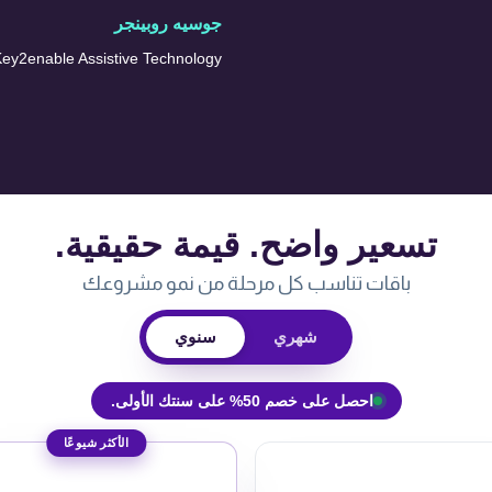
جوسيه روبينجر
ey2enable Assistive Technology
تسعير واضح. قيمة حقيقية.
باقات تناسب كل مرحلة من نمو مشروعك
شهري
سنوي
احصل على خصم 50% على سنتك الأولى.
الأكثر شيوعًا