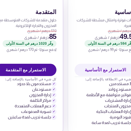
أساسية
المتقدمة
ات فوترة وامتثال مبسّطة للشركات
حلول متقدمة للشركات المتوسطة مع
يرة.
المخزون والتجارة الإلكترونية.
170 درهم / شهري
85
49.
درهم / شهري
درهم / شهري
رهم في السنة الأولى
وفّر 1020 درهم في السنة الأولى
ويًا · ثم 99 درهم / شهري
يُدفع سنويًا · ثم 170 درهم / شهري
الاستمرار مع الأساسية
الاستمرار مع المتقدمة
يء في الانطلاقة بالإضافة إلى:
كل شيء في الأساسية بالإضافة إلى:
3 مستخدمين
مستخدمون بلا حدود
✓
مستودع واحد
مستودعان
✓
فواتير متوافقة مع الأنظمة
إدارة المخزون
✓
إدارة المشتريات
مراكز التكلفة
✓
مخزون المنتجات
دعم العملات المتعددة
✓
إدارة العمليات البنكية
تسوية المدفوعات
✓
قيود اليومية
جلسة تدريب لمدة ساعتين
✓
جلسة تدريب لمدة ساعة