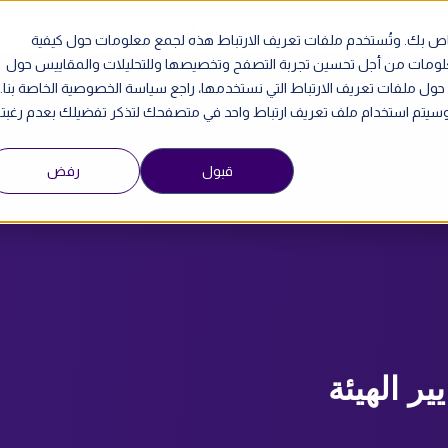
سجل الآن
ندوة أونلاين - الفاتورة الإلكترونية في الإمارات
الخاص بك. وتُستخدم ملفات تعريف الارتباط هذه لجمع معلومات حول كيفية
معلومات من أجل تحسين تجربة التصفح وتخصيصها وللتحليلات والمقاييس حول
 حول ملفات تعريف الارتباط التي نستخدمها، راجع سياسة الخصوصية الخاصة بنا.
ي. وسيتم استخدام ملف تعريف ارتباط واحد في متصفحك لتذكر تفضيلك بعدم رغبت
الأسعار
حدد موعد للمقابلة
English
قبول
رفض
ابدأ مجانا
ير الهيئة