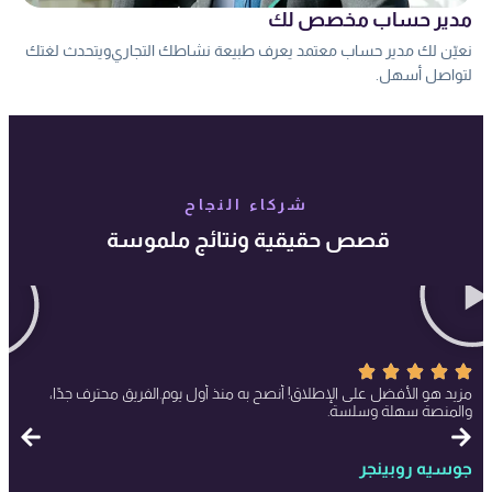
مدير حساب مخصص لك
نعيّن لك مدير حساب معتمد يعرف طبيعة نشاطك التجاري ويتحدث لغتك
لتواصل أسهل.
شركاء النجاح
قصص حقيقية ونتائج ملموسة
مزيد هو الأفضل على الإطلاق! أنصح به منذ أول يوم. الفريق محترف جدًا،
والمنصة سهلة وسلسة.
جوسيه روبينجر