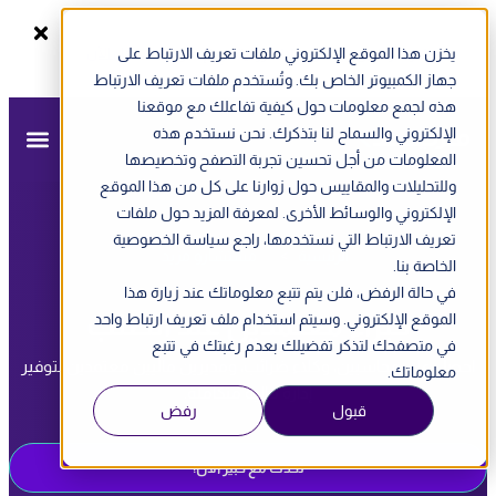
يخزن هذا الموقع الإلكتروني ملفات تعريف الارتباط على
سجل الآن
ندوة أونلاين - الفاتورة الإلكترونية في الإمارات
جهاز الكمبيوتر الخاص بك. وتُستخدم ملفات تعريف الارتباط
هذه لجمع معلومات حول كيفية تفاعلك مع موقعنا
الإلكتروني والسماح لنا بتذكرك. نحن نستخدم هذه
المعلومات من أجل تحسين تجربة التصفح وتخصيصها
وللتحليلات والمقاييس حول زوارنا على كل من هذا الموقع
الإلكتروني والوسائط الأخرى. لمعرفة المزيد حول ملفات
تعريف الارتباط التي نستخدمها، راجع سياسة الخصوصية
الرئيسية
>
مستشارو مزيد
الخاصة بنا.
في حالة الرفض، فلن يتم تتبع معلوماتك عند زيارة هذا
خبراء معتمدين عند الطلب
الموقع الإلكتروني. وسيتم استخدام ملف تعريف ارتباط واحد
في متصفحك لتذكر تفضيلك بعدم رغبتك في تتبع
احصل على محاسبين، وكلاء ضرائب، ومديرين ماليين معتمدين لتوفير
معلوماتك.
إدارة مالية متكاملة.
قبول
رفض
تحدث مع خبير الآن!