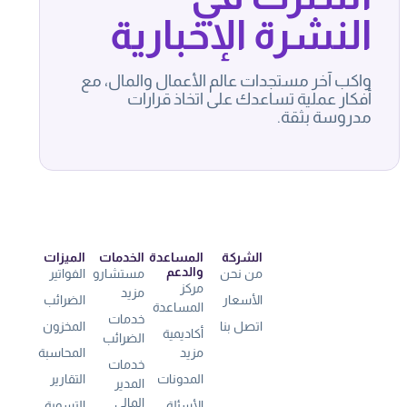
النشرة الإخبارية
واكب آخر مستجدات عالم الأعمال والمال، مع
أفكار عملية تساعدك على اتخاذ قرارات
مدروسة بثقة.
الشركة
المساعدة
الخدمات
الميزات
والدعم
من نحن
مستشارو
الفواتير
مركز
مزيد
الأسعار
الضرائب
المساعدة
خدمات
اتصل بنا
المخزون
أكاديمية
الضرائب
مزيد
المحاسبة
خدمات
المدونات
التقارير
المدير
المالي
الأسئلة
التسوية