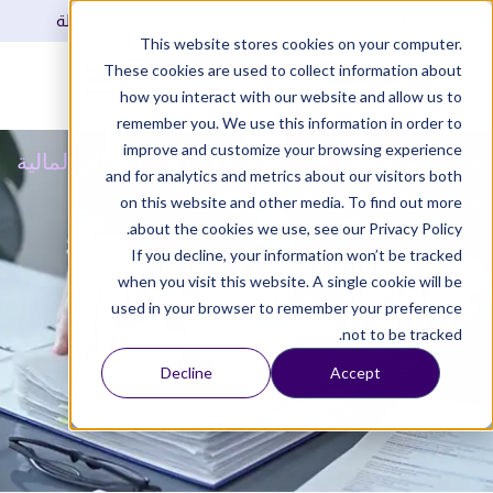
WhatsApp
تواصل معنا على
أو
حدد موعد للمقابلة
This website stores cookies on your computer.
These cookies are used to collect information about
تسجيل دخول
how you interact with our website and allow us to
remember you. We use this information in order to
improve and customize your browsing experience
مزيد
»
مدونة مزيد
»
محاسبة
»
ما هي القوائم المالية
and for analytics and metrics about our visitors both
وكيفية إعدادها وأنواعها بالتفصيل؟
on this website and other media. To find out more
about the cookies we use, see our Privacy Policy.
If you decline, your information won’t be tracked
ما هي القوائم المالية وكيفية إعدادها
when you visit this website. A single cookie will be
وأنواعها بالتفصيل؟
used in your browser to remember your preference
not to be tracked.
تم التحديث
6 نوفمبر , 2024
1:28 ص
فريق مزيد المحاسبي
Decline
Accept