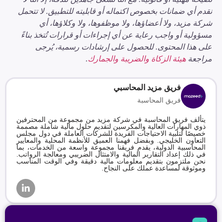
نقدم أي ضمانات بخصوص اكتماله أو قابليته للتطبيق. لا تتحمل
شركة مزيد، ولا أعضاؤها، ولا موظفوها، ولا وكلاؤها، أي
مسؤولية أو واجب رعاية عن أي إجراءات أو قرارات تُتخذ بناءً
على هذا المحتوى. للحصول على إرشادات رسمية، يُرجى
مراجعة
هيئة الزكاة والضريبة والجمارك
.
فريق مزيد المحاسبي
فريق المحاسبة
يتألف فريق المحاسبة في شركة مزيد من مجموعة من المحترفين
ذوي المهارات العالية والمكرسين لتقديم حلول مالية شاملة مصممة
خصيصًا لتلبية الاحتياجات الفريدة للشركات العاملة في دول مجلس
التعاون الخليجي. وبفضل فهمنا العميق للأنظمة المحلية والمعايير
المحاسبية الدولية، يقدم فريقنا مجموعة واسعة من الخدمات، بما
في ذلك إعداد التقارير المالية والامتثال الضريبي ومعالجة الرواتب.
نحن ملتزمون بتقديم معلومات مالية دقيقة وفي الوقت المناسب
وموثوقة لمساعدة عملك على النجاح.