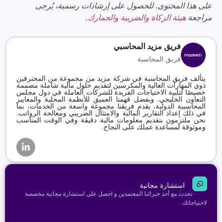
على هذا المحتوى. للحصول على إرشادات رسمية، يُرجى
مراجعة
هيئة الزكاة والضريبة والجمارك
.
فريق مزيد المحاسبي
فريق المحاسبة
يتألف فريق المحاسبة في شركة مزيد من مجموعة من المحترفين
ذوي المهارات العالية والمكرسين لتقديم حلول مالية شاملة مصممة
خصيصًا لتلبية الاحتياجات الفريدة للشركات العاملة في دول مجلس
التعاون الخليجي. وبفضل فهمنا العميق للأنظمة المحلية والمعايير
المحاسبية الدولية، يقدم فريقنا مجموعة واسعة من الخدمات، بما
في ذلك إعداد التقارير المالية والامتثال الضريبي ومعالجة الرواتب.
نحن ملتزمون بتقديم معلومات مالية دقيقة وفي الوقت المناسب
وموثوقة لمساعدة عملك على النجاح.
استشارة مجانية
تحدث مع أحد خبرائنا المعتمدين و احصل على استشارة مجانية مخصصة
لاحتياجاتك.