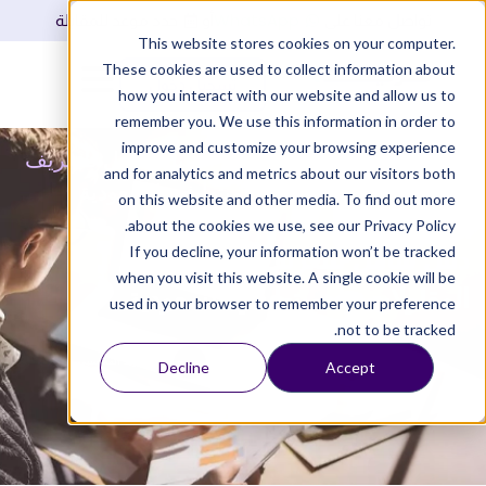
WhatsApp
تواصل معنا على
أو
حدد موعد للمقابلة
This website stores cookies on your computer.
These cookies are used to collect information about
تسجيل دخول
how you interact with our website and allow us to
remember you. We use this information in order to
improve and customize your browsing experience
مزيد
»
مدونة مزيد
»
محاسبة
»
دليل شامل للتعريف
and for analytics and metrics about our visitors both
عن محاسبة المقاولات وأهميتها في السعودية
on this website and other media. To find out more
about the cookies we use, see our Privacy Policy.
If you decline, your information won’t be tracked
دليل شامل للتعريف عن محاسبة
when you visit this website. A single cookie will be
المقاولات وأهميتها في السعودية
used in your browser to remember your preference
not to be tracked.
تم التحديث
14 سبتمبر , 2025
1:58 م
فريق مزيد المحاسبي
Decline
Accept