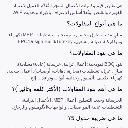
هي تقارير قيم وكميات الأعمال المنجزة تُقدَّم للعميل لاعتماد
الفوترة والقبض، وتُعدّ أساس الاعتراف بالإيراد وتحديث WIP.
ما هي أنواع المقاولات؟
مبانٍ مدنية، طرق وجسور، بنية تحتية، تشطيبات، MEP (كهرباء
وميكانيكا)، صيانة وتشغيل، EPC/Design-Build/Turnkey.
ما هي بنود المقاولات؟
بنود BOQ نموذجية: أعمال ترابية، خرسانة (عادية/مسلحة)،
مبانٍ، عزل، تشطيبات (محارة، دهانات، أرضيات)، أعمال صحية،
كهرباء، تكييف، ألمنيوم وحدادة، أبواب ونوافذ… إلخ.
ما هي أهم بنود المقاولات (الأكثر كلفة وتأثيراً)؟
الخرسانة وحديد التسليح، أعمال MEP، الأعمال الترابية،
التشطيبات عالية المواصفات، والواجهات/الألومنيوم والزجاج.
ما هي ضريبة جدول 5؟