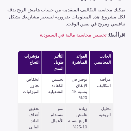
تمكنك محاسبة التكاليف المتقدمة من حساب هامش الربح بدقة
لكل مشروع. هذه المعلومات ضرورية لتسعير مشاريعك بشكل
تنافسي ومربح في نفس الوقت.
اقرأ أيضًا
:
تخصص محاسبة مالية في السعودية
الجانب
الفوائد
التأثير
مؤشرات
المحاسبي
المباشرة
طويل
النجاح
المدى
مراقبة
توفير في
تحسين
انخفاض
التكاليف
الإنفاق
الكفاءة
تجاوز
بنسبة 15-
التشغيلية
الميزانيات
20%
تحليل
زيادة
نمو
تحقيق
الربحية
هامش
مستدام
أهداف
الربح بنسبة
للأعمال
العائد
10-25%
المالي