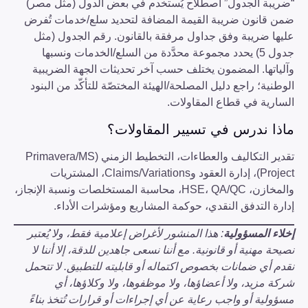
“ضريبة الجدول” اصطلاح يُستخدم في بعض الدول (مثل مصر)
ضمن قانون ضريبة القيمة المضافة لتحديد سلع/خدمات تُفرض
عليها ضريبة وفق جداول مرفقة بالقانون. رقم الجدول (مثل
جدول 5) يحدد مجموعة محدَّدة من السلع/الخدمات ونسبها
وآلياتها. المضمون يختلف حسب آخر تحديثات الجهة الضريبية
الوطنية؛ راجع دليل المصلحة/الهيئة المختصّة للتأكّد من البنود
السارية في قطاع المقاولات.
ماذا ندرس في تسيير المقاولات؟
تقدير التكاليف والعطاءات، التخطيط الزمني (Primavera/MS
Project)، إدارة العقود وClaims/Variations، المشتريات
والمخازن، HSE، QA/QC، محاسبة المستخلصات ونسبة الإنجاز،
إدارة التدفق النقدي، حوكمة المشاريع ومؤشرات الأداء.
إخلاء المسؤولية
: هذا المنشور لأغراض إعلامية فقط، ولا يُعتبر
نصيحة مهنية أو قانونية. مع أننا نسعى جاهدين للدقة، إلا أننا لا
نقدم أي ضمانات بخصوص اكتماله أو قابليته للتطبيق. لا تتحمل
شركة مزيد، ولا أعضاؤها، ولا موظفوها، ولا وكلاؤها، أي
مسؤولية أو واجب رعاية عن أي إجراءات أو قرارات تُتخذ بناءً