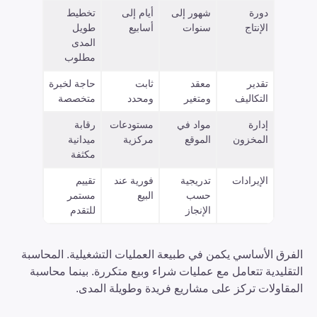
دورة
شهور إلى
أيام إلى
تخطيط
الإنتاج
سنوات
أسابيع
طويل
المدى
مطلوب
تقدير
معقد
ثابت
حاجة لخبرة
التكاليف
ومتغير
ومحدد
متخصصة
إدارة
مواد في
مستودعات
رقابة
المخزون
الموقع
مركزية
ميدانية
مكثفة
الإيرادات
تدريجية
فورية عند
تقييم
حسب
البيع
مستمر
الإنجاز
للتقدم
الفرق الأساسي يكمن في طبيعة العمليات التشغيلية. المحاسبة
التقليدية تتعامل مع عمليات شراء وبيع متكررة. بينما محاسبة
المقاولات تركز على مشاريع فريدة وطويلة المدى.