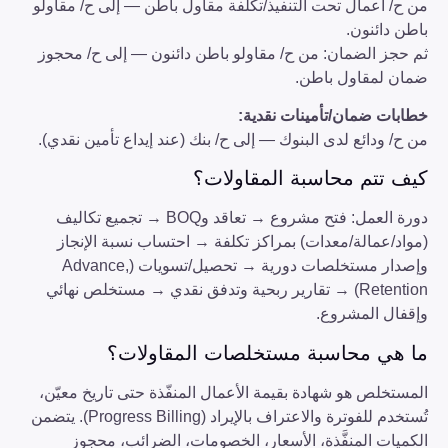
من ح/ أعمال تحت التنفيذ/تكلفة مقاول باطن — إلى ح/ مقاولو
باطن دائنون.
ثم حجز الضمان: من ح/ مقاولو باطن دائنون — إلى ح/ محجوز
ضمان لمقاول باطن.
خطابات ضمان/تأمينات نقدية:
من ح/ ودائع لدى البنوك — إلى ح/ بنك (عند إيداع تأمين نقدي).
كيف تتم محاسبة المقاولات؟
دورة العمل: فتح مشروع → تعاقد وBOQ → تجميع تكاليف
(مواد/عمالة/معدات) بمراكز تكلفة → احتساب نسبة الإنجاز
وإصدار مستخلصات دورية → تحصيل/تسويات (Advance,
Retention) → تقارير ربحية وتدفق نقدي → مستخلص نهائي
وإقفال المشروع.
ما هي محاسبة مستخلصات المقاولات؟
المستخلص هو شهادة بقيمة الأعمال المنفّذة حتى تاريخ معيّن،
تُستخدم للفوترة والاعتراف بالإيراد (Progress Billing). يتضمن
الكميات المنفَّذة، الأسعار، الخصومات، الضرائب، محجوز