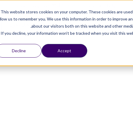
تواصل معنا على
WhatsApp
أو
حدد موعد للمقابلة
This website stores cookies on your computer. These cookies are used 
llow us to remember you. We use this information in order to improve a
الموارد
تواصل معنا
English
تسجيل دخول
about our visitors both on this website and other media
If you decline, your information won’t be tracked when you visit this we
Decline
Accept