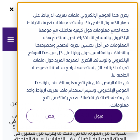
يخزن هذا الموقع الإلكتروني ملفات تعريف الارتباط على
سجل الآن
ندوة أونلاين - الفاتورة الإلكترونية في الإمارات
جهاز الكمبيوتر الخاص بك. وتُستخدم ملفات تعريف الارتباط
هذه لجمع معلومات حول كيفية تفاعلك مع موقعنا
الإلكتروني والسماح لنا بتذكرك. نحن نستخدم هذه
المعلومات من أجل تحسين تجربة التصفح وتخصيصها
وللتحليلات والمقاييس حول زوارنا على كل من هذا الموقع
الإلكتروني والوسائط الأخرى. لمعرفة المزيد حول ملفات
تعريف الارتباط التي نستخدمها، راجع سياسة الخصوصية
الخاصة بنا.
في حالة الرفض، فلن يتم تتبع معلوماتك عند زيارة هذا
الموقع الإلكتروني. وسيتم استخدام ملف تعريف ارتباط واحد
محمد صالح
في متصفحك لتذكر تفضيلك بعدم رغبتك في تتبع
صالح، مدير الضرائب في مزيد، هو وكيل ضريبي معتمد من
معلوماتك.
الهيئة الفيدرالية للضرائب ويحمل دبلومًا متقدمًا في
الضرائب الدولية (ADIT) من معهد الضرائب المعتمد في
قبول
رفض
المملكة المتحدة ودرجة بكالوريوس في التجارة (BCom) في
المحاسبة والضرائب من جامعة المنصورة. مع أكثر من 9
سنوات من الخبرة، بما في ذلك ما يقرب من سنتين في
الهيئة الفيدرالية للضرائب في الإمارات العربية المتحدة،