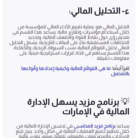
ء- التحليل المالي:
التحليل المالي هو عملية تقييم الأداء المالي للمؤسسة من
خلال استخدام مؤشرات وتقارير مالية. يساعد هذا القسم في
تقديم رؤى حول نقاط القوة والضعف المالية، وتحديد
الاتجاهات المستقبلية بناءً على البيانات التاريخية. يشمل التحليل
المالي تحليل القوائم المالية، نسب السيولة، الربحية، والكفاءة.
هذا القسم يساهم في اتخاذ قرارات استراتيجية مبنية على
معلومات دقيقة.
اقرأ أيضًا
:
ما هي القوائم المالية وكيفية إعدادها وأنواعها
بالتفصيل
💡 برنامج مزيد يسهل الإدارة
المالية في الإمارات
يساعد
برنامج مزيد المحاسبي
في تحسين الإدارة المالية من
خلال تنظيم جميع العمليات المالية في مكان واحد. يتيح تتبع
الإيرادات والمصروفات والفواتير تلقائيًا، ويوفر تقارير مالية