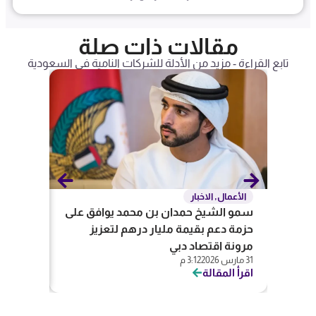
مقالات ذات صلة
تابع القراءة - مزيد من الأدلة للشركات النامية في السعودية
الأعمال
,
الاخبار
المحاس
سمو الشيخ حمدان بن محمد يوافق على
تعريف ا
حزمة دعم بقيمة مليار درهم لتعزيز
وفروعها ف
5 يناير 2026
مرونة اقتصاد دبي
اقرأ المق
31 مارس 2026
3:12 م
اقرأ المقالة