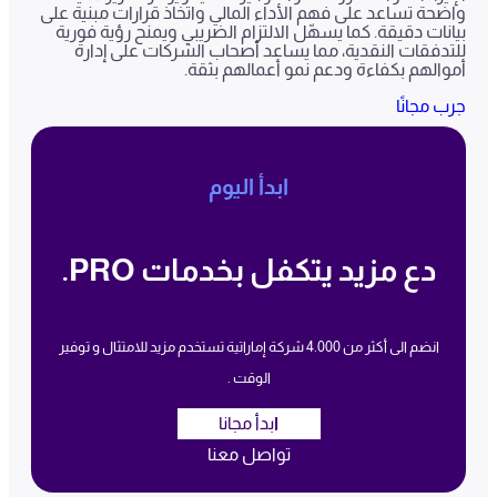
واضحة تساعد على فهم الأداء المالي واتخاذ قرارات مبنية على
بيانات دقيقة. كما يسهّل الالتزام الضريبي ويمنح رؤية فورية
للتدفقات النقدية، مما يساعد أصحاب الشركات على إدارة
أموالهم بكفاءة ودعم نمو أعمالهم بثقة.
جرب مجانًا
ابدأ اليوم
دع مزيد يتكفل بخدمات PRO.
انضم الى أكثر من 4.000 شركة إماراتية تستخدم مزيد للامتثال و توفير
الوقت .
ا
بدأ مجانا
تواصل معنا