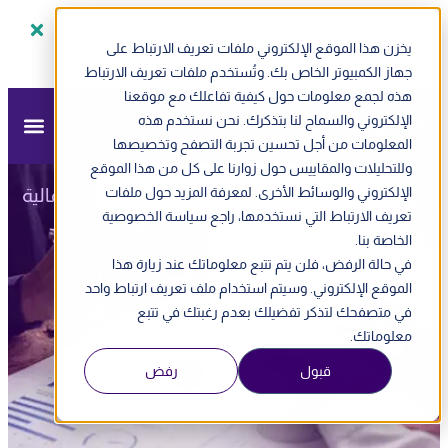
يخزن هذا الموقع الإلكتروني ملفات تعريف الارتباط على
سجل الآن
ندوة أونلاين - الفاتورة الإلكترونية في الإمارات
جهاز الكمبيوتر الخاص بك. وتُستخدم ملفات تعريف الارتباط
هذه لجمع معلومات حول كيفية تفاعلك مع موقعنا
الإلكتروني والسماح لنا بتذكرك. نحن نستخدم هذه
المعلومات من أجل تحسين تجربة التصفح وتخصيصها
وللتحليلات والمقاييس حول زوارنا على كل من هذا الموقع
مزيد
»
مدونة مزيد
»
محاسبة
»
الإلكتروني والوسائط الأخرى. لمعرفة المزيد حول ملفات
تعريف الإدارة المالية
وتخصصاتها وفروعها في الإمارات | 2026
تعريف الارتباط التي نستخدمها، راجع سياسة الخصوصية
الخاصة بنا.
في حالة الرفض، فلن يتم تتبع معلوماتك عند زيارة هذا
تعريف الإدارة المالية وتخصصاتها
الموقع الإلكتروني. وسيتم استخدام ملف تعريف ارتباط واحد
وفروعها في الإمارات | 2026
في متصفحك لتذكر تفضيلك بعدم رغبتك في تتبع
معلوماتك.
قبول
رفض
تم التحديث
5 يناير , 2026
4:04 م
فريق مزيد المحاسبي