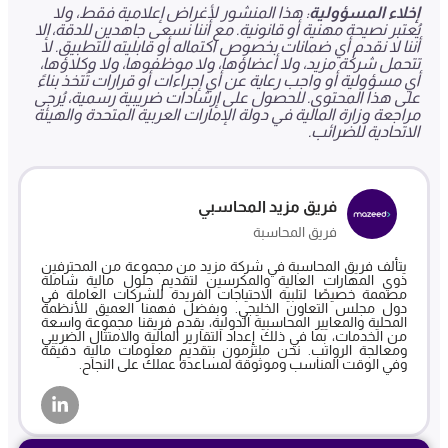
إخلاء المسؤولية
: هذا المنشور لأغراض إعلامية فقط، ولا
يُعتبر نصيحة مهنية أو قانونية. مع أننا نسعى جاهدين للدقة، إلا
أننا لا نقدم أي ضمانات بخصوص اكتماله أو قابليته للتطبيق. لا
تتحمل شركة مزيد، ولا أعضاؤها، ولا موظفوها، ولا وكلاؤها،
أي مسؤولية أو واجب رعاية عن أي إجراءات أو قرارات تُتخذ بناءً
على هذا المحتوى. للحصول على إرشادات ضريبية رسمية، يُرجى
مراجعة وزارة المالية في دولة الإمارات العربية المتحدة والهيئة
الاتحادية للضرائب.
فريق مزيد المحاسبي
فريق المحاسبة
يتألف فريق المحاسبة في شركة مزيد من مجموعة من المحترفين
ذوي المهارات العالية والمكرسين لتقديم حلول مالية شاملة
مصممة خصيصًا لتلبية الاحتياجات الفريدة للشركات العاملة في
دول مجلس التعاون الخليجي. وبفضل فهمنا العميق للأنظمة
المحلية والمعايير المحاسبية الدولية، يقدم فريقنا مجموعة واسعة
من الخدمات، بما في ذلك إعداد التقارير المالية والامتثال الضريبي
ومعالجة الرواتب. نحن ملتزمون بتقديم معلومات مالية دقيقة
وفي الوقت المناسب وموثوقة لمساعدة عملك على النجاح.