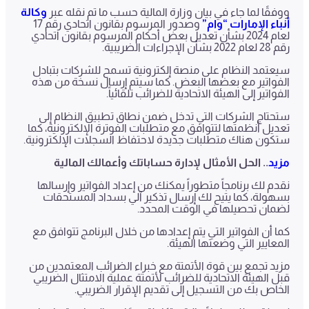
ووفقًا لما جاء في بيان وزارة المالية حسب ما تم نقله عبر
وكالة
أنباء الإمارات “وام”
وصدور المرسوم بقانون اتحادي رقم 17
لعام 2024 بشأن تعديل بعض أحكام المرسوم بقانون اتحادي
رقم 28 لعام 2022 بشأن الإجراءات الضريبية.
سيعتمد النظام على منصة إلكترونية تسمح للشركات بتبادل
الفواتير مع بعضها البعض. كما سيتم إرسال نسخة من هذه
الفواتير إلى الهيئة الاتحادية للضرائب تلقائياً.
ستحتاج الشركات التي تدخل ضمن نطاق تطبيق النظام إلى
تعديل أنظمتها لتتوافق مع متطلبات الفوترة الإلكترونية، كما
ستكون هناك متطلبات جديدة لاحتفاظ السجلات الإلكترونية.
مزيد
.. الحل الأمثال لإدارة حساباتك وأعمالك المالية
نقدم لك برنامجاً متطوراً يمكنك من إعداد الفواتير وإرسالها
بسهولة، كما يتيح لك إرسال تذكير آلي بسداد المستحقات
لضمان تحصيلها في الوقت المحدد.
كما أن الفواتير التي يتم إعدادها من خلال البرنامج تتوافق مع
المعايير التي وضعتها الهيئة.
مزيد تجمع بين قوة الأتمتة مع خبراء الضرائب المعتمدين من
قبل الهيئة الاتحادية للضرائب لأتمتة عملية الامتثال الضريبي
الخاص بك من التسجيل إلى تقديم الإقرار الضريبي.