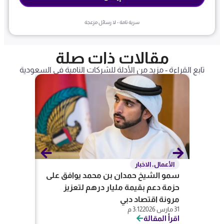
سرية تامة - لا رسائل مزعجة
مقالات ذات صلة
تابع القراءة - مزيد من الأدلة للشركات النامية في السعودية
الأعمال
,
الاخبار
المحاس
سمو الشيخ حمدان بن محمد يوافق على
تعريف ا
حزمة دعم بقيمة مليار درهم لتعزيز
وفروعها ف
5 يناير 2026
مرونة اقتصاد دبي
اقرأ المق
31 مارس 2026
3:12 م
اقرأ المقالة