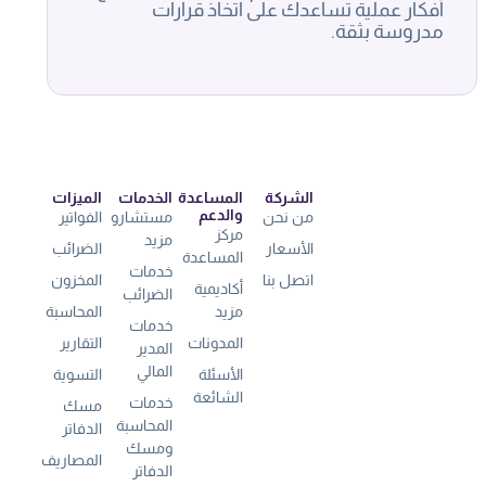
أفكار عملية تساعدك على اتخاذ قرارات
مدروسة بثقة.
الشركة
المساعدة
الخدمات
الميزات
والدعم
من نحن
مستشارو
الفواتير
مركز
مزيد
الأسعار
الضرائب
المساعدة
خدمات
اتصل بنا
المخزون
أكاديمية
الضرائب
مزيد
المحاسبة
خدمات
المدونات
التقارير
المدير
المالي
الأسئلة
التسوية
الشائعة
خدمات
مسك
المحاسبة
الدفاتر
ومسك
المصاريف
الدفاتر