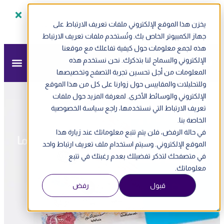
يخزن هذا الموقع الإلكتروني ملفات تعريف الارتباط على
سجل الآن
ندوة أونلاين - الفاتورة الإلكترونية في الإمارات
جهاز الكمبيوتر الخاص بك. وتُستخدم ملفات تعريف الارتباط
هذه لجمع معلومات حول كيفية تفاعلك مع موقعنا
الإلكتروني والسماح لنا بتذكرك. نحن نستخدم هذه
المعلومات من أجل تحسين تجربة التصفح وتخصيصها
وللتحليلات والمقاييس حول زوارنا على كل من هذا الموقع
مزيد
»
مدونة مزيد
»
ضرائب
»
الإلكتروني والوسائط الأخرى. لمعرفة المزيد حول ملفات
ماهي الفاتورة
الضريبية في الإمارات وما شروطها بالتفصيل
تعريف الارتباط التي نستخدمها، راجع سياسة الخصوصية
الخاصة بنا.
في حالة الرفض، فلن يتم تتبع معلوماتك عند زيارة هذا
ماهي الفاتورة الضريبية في الإمارات وما
الموقع الإلكتروني. وسيتم استخدام ملف تعريف ارتباط واحد
شروطها بالتفصيل
في متصفحك لتذكر تفضيلك بعدم رغبتك في تتبع
معلوماتك.
قبول
رفض
تم التحديث
6 نوفمبر , 2024
9:25 ص
فريق مزيد الضريبي