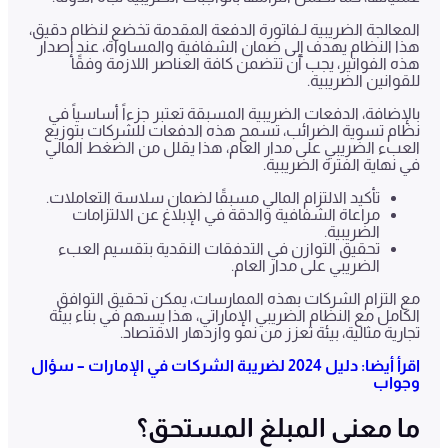
المعالجة الضريبية لـفاتورة الدفعة المقدمة تخضع لنظام دقيق،
هذا النظام يهدف إلى ضمان الشفافية والمساواة، عند إصدار
هذه الفواتير، يجب أن تتضمن كافة العناصر اللازمة وفقًا
للقوانين الضريبية.
بالإضافة، الدفعات الضريبية المسبقة تعتبر جزءاً أساسياً في
نظام تسوية الضرائب، تسمح هذه الدفعات للشركات بتوزيع
العبء الضريبي على مدار العام، هذا يقلل من الضغط المالي
في نهاية الفترة الضريبية.
تأكيد الالتزام المالي مسبقًا لضمان سلاسة التعاملات.
مراعاة الشفافية والدقة في الإبلاغ عن الالتزامات
الضريبية.
تحقيق التوازن في التدفقات النقدية بتقسيم العبء
الضريبي على مدار العام.
مع التزام الشركات بهذه الممارسات، يمكن تحقيق التوافق
الكامل مع النظام الضريبي الإماراتي، هذا يسهم في بناء بيئة
تجارية مثالية، بيئة تعزز من نمو وازدهار الاقتصاد.
اقرأ أيضا: دليل 2024 لضريبة الشركات في الإمارات – سؤال
وجواب
ما معنى المبلغ المستحق؟