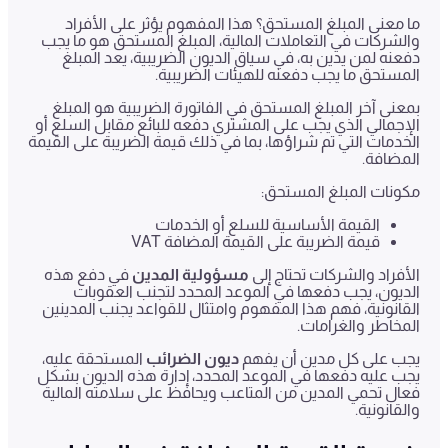
ما معنى المبلغ المستحق؟ هذا المفهوم يؤثر على الأفراد
والشركات في التعاملات المالية، المبلغ المستحق هو ما يجب
دفعنه لمن يدين به، في سياق الديون الضريبية، يعد المبلغ
المستحق ما يجب دفعنه للهيئات الضريبية.
بمعنى آخر المبلغ المستحق في الفاتورة الضريبية هو المبلغ
الإجمالي الذي يجب على المشتري دفعه للبائع مقابل السلع أو
الخدمات التي تم شراؤها، بما في ذلك قيمة الضريبة على القيمة
المضافة.
مكونات المبلغ المستحق:
القيمة الأساسية للسلع أو الخدمات
قيمة الضريبة على القيمة المضافة VAT
الأفراد والشركات تحتاج إلى
مسؤولية المدين
في دفع هذه
الديون، يجب دفعها في الموعد المحدد لتجنب العقوبات
القانونية، فهم هذا المفهوم وامتثال للقواعد يجنب المدينين
المخاطر والغرامات.
يجب على كل مدين أن يفهم
ديون الضرائب
المستحقة عليه،
يجب عليه دفعها في الموعد المحدد، إدارة هذه الديون بشكل
فعال تحمي المدين من المتاعب ويحافظ على سلامته المالية
والقانونية.