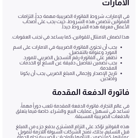
الامارات
في الإمارات، شروط الفاتورة الضريبية مهمة جداً، التزامات
الممولين تتضمن هذه الشروط، حيث يجب على أصحاب
الأعمال معرفة هذه الشروط جيداً.
هذا لضمان الامتثال للقوانين، كما يساعد في تجنب العقوبات.
يجب أن تحتوي الفاتورة الضريبية في الامارات على اسم
المورد وعنوانه بالتفصيل.
تظهر على الفاتورة رقم التسجيل الضريبي للمورد.
يجب تضمين تفاصيل دقيقة عن السلع أو الخدمات
المقدمة.
تاريخ الإصدار وإجمالي المبلغ الضريبي يجب أن يكونا
واضحين.
فاتورة الدفعة المقدمة
في عالم التجارة، فاتورة الدفعة المقدمة تلعب دوراً مهماً،
تساعد في تسهيل عمليات البيع والشراء، خاصة فيما يتعلق
بالدفعات الضريبية المسبقة.
هذه الفواتير تؤكد على التزام المشتري بدفع جزء من المبلغ
قبل التسليم، بذلك، تمنح الشركات السيولة اللازمة لتمويل
عملياتها، كما تضمن التزامها بالواجبات الضريبية تجاه الدولة.