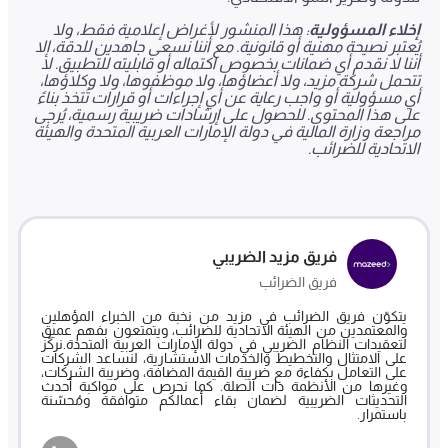
إخلاء المسؤولية
: هذا المنشور لأغراض إعلامية فقط، ولا
يُعتبر نصيحة مهنية أو قانونية. مع أننا نسعى جاهدين للدقة، إلا
أننا لا نقدم أي ضمانات بخصوص اكتماله أو قابليته للتطبيق. لا
تتحمل شركة مزيد، ولا أعضاؤها، ولا موظفوها، ولا وكلاؤها،
أي مسؤولية أو واجب رعاية عن أي إجراءات أو قرارات تُتخذ بناءً
على هذا المحتوى. للحصول على إرشادات ضريبية رسمية، يُرجى
مراجعة وزارة المالية في دولة الإمارات العربية المتحدة والهيئة
الاتحادية للضرائب.
فريق مزيد الضريبي
فريق الضرائب
يتكوّن فريق الضرائب في مزيد من نخبة من الخبراء المؤهلين
والمعتمدين من الهيئة الاتحادية للضرائب، ويتمتعون بفهم عميق
لتعقيدات النظام الضريبي في دولة الإمارات العربية المتحدة.نركّز
على الامتثال والتخطيط والخدمات الاستشارية، لنساعد الشركات
على التعامل بكفاءة مع ضريبة القيمة المضافة، وضريبة الشركات،
وغيرها من الأنظمة ذات الصلة. كما نحرص على مواكبة أحدث
التحديثات الضريبية لضمان بقاء أعمالكم متوافقة ومُحسّنة
باستمرار.