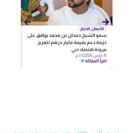
الأعمال
,
الاخبار
المحاس
سمو الشيخ حمدان بن محمد يوافق على
تعريف ا
حزمة دعم بقيمة مليار درهم لتعزيز
وفروعها ف
5 يناير 2026
مرونة اقتصاد دبي
اقرأ المق
31 مارس 2026
3:12 م
اقرأ المقالة
ابدأ رحلتك مع مزيد