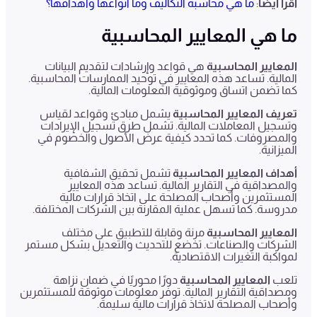
اقرأ أيضًا
:
ما هي محاسبة التكاليف وما أنواعها وأهدافها؟
ما هي المعايير المحاسبية
المعايير المحاسبية
هي قواعد وإرشادات لتقديم البيانات
المالية. تساعد هذه المعايير في توحيد الممارسات المحاسبية.
كما تضمن اتساق وموثوقية المعلومات المالية.
تعريف المعايير المحاسبية
يشمل مبادئ وقواعد لقياس
وتسجيل المعاملات المالية. تشمل طرق تسجيل الإيرادات
والمصروفات. كما تحدد كيفية عرض الأصول والخصوم في
الميزانية.
أهداف المعايير المحاسبية
تشمل تحقيق الشفافية
والمصداقية في التقارير المالية. تساعد هذه المعايير
المستثمرين وأصحاب المصلحة على اتخاذ قرارات مالية
مدروسة. كما تسهل عملية المقارنة بين الشركات المختلفة.
المعايير المحاسبية
مرنة وقابلة للتطبيق على مختلف
الشركات والصناعات. تخضع للتحديث والتعديل بشكل مستمر
لمواكبة التغيرات الاقتصادية.
تلعب
المعايير المحاسبية
دورًا محوريًا في ضمان نزاهة
ومصداقية التقارير المالية. توفر معلومات موثوقة للمستثمرين
وأصحاب المصلحة لاتخاذ قرارات مالية سليمة.