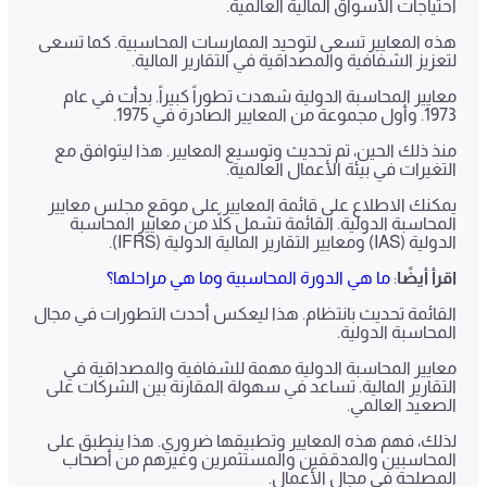
احتياجات الأسواق المالية العالمية.
هذه المعايير تسعى لتوحيد الممارسات المحاسبية. كما تسعى
لتعزيز الشفافية والمصداقية في التقارير المالية.
معايير المحاسبة الدولية شهدت تطوراً كبيراً. بدأت في عام
1973. وأول مجموعة من المعايير الصادرة في 1975.
منذ ذلك الحين، تم تحديث وتوسيع المعايير. هذا ليتوافق مع
التغيرات في بيئة الأعمال العالمية.
يمكنك الاطلاع على قائمة المعايير على موقع مجلس معايير
المحاسبة الدولية. القائمة تشمل كلاً من معايير المحاسبة
الدولية (IAS) ومعايير التقارير المالية الدولية (IFRS).
اقرأ أيضًا
:
ما هي الدورة المحاسبية وما هي مراحلها؟
القائمة تحديث بانتظام. هذا ليعكس أحدث التطورات في مجال
المحاسبة الدولية.
معايير المحاسبة الدولية مهمة للشفافية والمصداقية في
التقارير المالية. تساعد في سهولة المقارنة بين الشركات على
الصعيد العالمي.
لذلك، فهم هذه المعايير وتطبيقها ضروري. هذا ينطبق على
المحاسبين والمدققين والمستثمرين وغيرهم من أصحاب
المصلحة في مجال الأعمال.