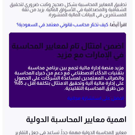
تطبيق المعايير المحاسبية بشكل صحيح وثابت ضروري لتحقيق
الشفافية والمصداقية في الأسواق المالية. يزيد من ثقة
المستثمرين في البيانات المالية المنشورة.
اقرأ أيضًا
:
كيف تختار محاسب قانوني معتمد في السعودية؟
اضمن امتثال تام لمعايير المحاسبة
في الإمارات مع مزيد
مزيد منصة إدارة مالية تجمع بين برنامج محاسبة
بتقنيات الذكاء الاصطناعي مع دعم من خبراء المحاسبة
والضرائب المعتمدين لمساعدة الشركات على الحصول
على إدارة مالية آلية وتحقيق الامتثال بتكلفة أقل بـ 85%
من طرق المحاسبة التقليدية.
احصل على استشارة مجانية
اهمية معايير المحاسبة الدولية
معايير المحاسبة الدولية مهمة جداً. تساعد في جعل التقارير