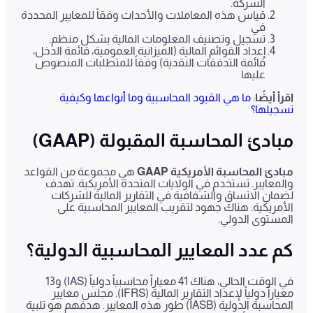
الشركة.
قياس هذه المعاملات والأحداث وفقاً للمعايير المحددة
في
تسجيل وتصنيف المعلومات المالية بشكل منظم.
إعداد القوائم المالية (الميزانية العمومية، قائمة الدخل،
قائمة التدفقات النقدية) وفقاً للمتطلبات المنصوص
عليها
اقرأ
أيضًا
:
ما هي القيود المحاسبية وما أنواعها وكيفية
تسجيلها؟
مبادئ المحاسبة المقبولة
(GAAP)
مبادئ المحاسبة الأمريكية
GAAP
هي مجموعة من القواعد
والمعايير. تستخدم في الولايات المتحدة الأمريكية. تهدف
لضمان الاتساق والشفافية في التقارير المالية للشركات
الأمريكية. هناك جهود لتقريب المعايير المحاسبية على
المستوى الدولي.
كم عدد المعايير المحاسبية الدولية؟
في الوقت الحالي، هناك 41 معياراً محاسبياً دولياً (IAS) و13
معياراً دولياً لإعداد التقارير المالية (IFRS). مجلس معايير
المحاسبة الدولية (IASB) طور هذه المعايير. هدفهم هو تلبية