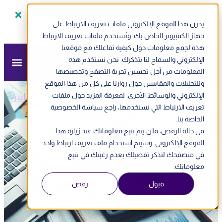
يخزن هذا الموقع الإلكتروني ملفات تعريف الارتباط على
سجل الآن
ندوة أونلاين - الفاتورة الإلكترونية في الإمارات
جهاز الكمبيوتر الخاص بك. وتُستخدم ملفات تعريف الارتباط
هذه لجمع معلومات حول كيفية تفاعلك مع موقعنا
الإلكتروني والسماح لنا بتذكرك. نحن نستخدم هذه
المعلومات من أجل تحسين تجربة التصفح وتخصيصها
وللتحليلات والمقاييس حول زوارنا على كل من هذا الموقع
مزيد
»
مدونة مزيد
»
محاسبة
»
الإلكتروني والوسائط الأخرى. لمعرفة المزيد حول ملفات
ما هي أهمية معايير
المحاسبة الدولية وشروطها؟
تعريف الارتباط التي نستخدمها، راجع سياسة الخصوصية
الخاصة بنا.
في حالة الرفض، فلن يتم تتبع معلوماتك عند زيارة هذا
ما هي أهمية معايير المحاسبة الدولية
الموقع الإلكتروني. وسيتم استخدام ملف تعريف ارتباط واحد
وشروطها؟
في متصفحك لتذكر تفضيلك بعدم رغبتك في تتبع
معلوماتك.
قبول
رفض
تم التحديث
19 ديسمبر , 2024
1:35 م
فريق مزيد للأعمال