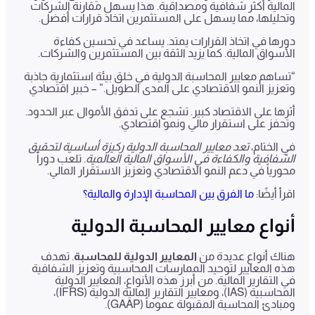
المالية أكثر شفافية ومصداقية. هذا يسهل مقارنة الشركات
وتحليلها، مما يسهل على المستثمرين اتخاذ قرارات أفضل.
دورها في اتخاذ القرارات يمتد. يساعد في تحسين كفاءة
الأسواق المالية. كما يزيد الثقة بين المستثمرين والشركات.
“تساهم معايير المحاسبة الدولية في خلق بيئة استثمارية جاذبة
وتعزيز النمو الاقتصادي على المدى الطويل.” – خبير اقتصادي
أثرها على الاقتصاد كبير. تشجع على تدفق الأموال عبر الحدود.
وتحفز على استقرار مالي ونمو اقتصادي.
في الختام،
تعد معايير المحاسبة الدولية ركيزة أساسية لتحقيق
الشفافية والكفاءة في الأسواق المالية العالمية
. تلعب دوراً
محورياً في دعم النمو الاقتصادي وتعزيز الاستقرار المالي.
اقرأ أيضًا:
ما الفرق بين المحاسبة الإدارة والمالية؟
أنواع معايير المحاسبة الدولية
هناك أنواع عديدة من
المعايير الدولية للمحاسبة
. تهدف
هذه المعايير لتوحيد الممارسات المحاسبية وتعزيز الشفافية
في التقارير المالية. من أبرز هذه الأنواع، المعايير الدولية
المحاسبية (IAS)، ومعايير التقارير المالية الدولية (IFRS)،
ومبادئ المحاسبة المقبولة عموماً (GAAP).