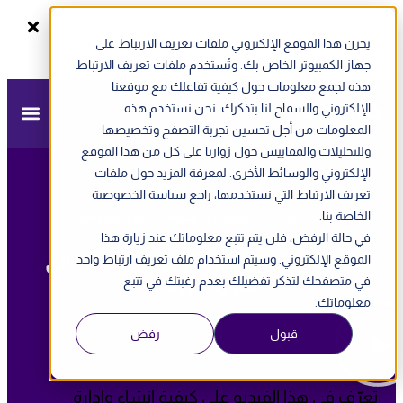
يخزن هذا الموقع الإلكتروني ملفات تعريف الارتباط على
سجل الآن
ندوة أونلاين - الفاتورة الإلكترونية في الإمارات
جهاز الكمبيوتر الخاص بك. وتُستخدم ملفات تعريف الارتباط
هذه لجمع معلومات حول كيفية تفاعلك مع موقعنا
الإلكتروني والسماح لنا بتذكرك. نحن نستخدم هذه
المعلومات من أجل تحسين تجربة التصفح وتخصيصها
وللتحليلات والمقاييس حول زوارنا على كل من هذا الموقع
الإلكتروني والوسائط الأخرى. لمعرفة المزيد حول ملفات
تعريف الارتباط التي نستخدمها، راجع سياسة الخصوصية
الخاصة بنا.
مزيد
»
أكاديمية مزيد
»
إضافة إذن تسليم في مزيد وتحويله إلى
فاتورة مبيعات
في حالة الرفض، فلن يتم تتبع معلوماتك عند زيارة هذا
إضافة إذن تسليم في مزيد وتحويله إلى
الموقع الإلكتروني. وسيتم استخدام ملف تعريف ارتباط واحد
في متصفحك لتذكر تفضيلك بعدم رغبتك في تتبع
فاتورة مبيعات
معلوماتك.
قبول
رفض
Description:
تعرّف في هذا الفيديو على كيفية إنشاء وإدارة