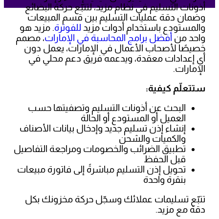
أذونات التسليم في نظام مزيد، لتتبّع حركة البضائع
وضمان دقة عمليات التسليم بين قسم المبيعات
والمستودع باستخدام أدوات مزيد
للفوترة
. مزيد هو
واحد من
أفضل برامج المحاسبة في الإمارات
، مصمم
خصيصًا لأصحاب الأعمال في الإمارات، يعمل دون
أي إعدادات معقدة، ويدعمه فريق دعم محلي في
الإمارات.
ستتعلّم كيفية:
البحث عن أذونات التسليم وتصفيتها حسب
العميل أو المستودع أو الحالة
إنشاء إذن تسليم جديد وإدخال بيانات الأصناف
والكميات والشحن
تطبيق الضرائب والخصومات ومراجعة التفاصيل
قبل الحفظ
تحويل إذن التسليم مباشرةً إلى فاتورة مبيعات
بنقرة واحدة
تتبّع تسليمات عملائك وسجّل حركة مخزونك بكل
دقة مع مزيد.