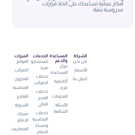
أفكار عملية تساعدك على اتخاذ قرارات
مدروسة بثقة.
الشركة
المساعدة
الخدمات
الميزات
والدعم
من نحن
مستشارو
الفواتير
مركز
مزيد
الأسعار
الضرائب
المساعدة
خدمات
اتصل بنا
المخزون
أكاديمية
الضرائب
مزيد
المحاسبة
خدمات
المدونات
التقارير
المدير
المالي
الأسئلة
التسوية
الشائعة
خدمات
مسك
المحاسبة
الدفاتر
ومسك
المصاريف
الدفاتر