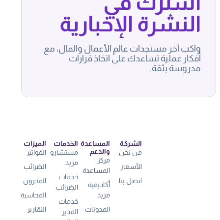
اشترك في
النشرة الإخبارية
واكب آخر مستجدات عالم الأعمال والمال، مع
أفكار عملية تساعدك على اتخاذ قرارات
مدروسة بثقة.
الشركة
المساعدة
الخدمات
الميزات
والدعم
من نحن
مستشارو
الفواتير
مركز
مزيد
الأسعار
الضرائب
المساعدة
خدمات
اتصل بنا
المخزون
أكاديمية
الضرائب
مزيد
المحاسبة
خدمات
المدونات
التقارير
المدير