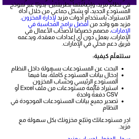
في نظام مزيد، وإضافتها بطريقتين: يدويًا عبر نموذج
المستودع الجديد، أو بشكل جماعي من خلال أداة
الاستيراد، باستخدام أدوات مزيد
لإدارة المخزون
.
مزيد هو واحد من
أفضل برامج المحاسبة في
الإمارات
، مصمم خصيصًا لأصحاب الأعمال في
الإمارات، يعمل دون أي إعدادات معقدة، ويدعمه
فريق دعم محلي في الإمارات.
ستتعلّم كيفية:
البحث عن المستودعات بسهولة داخل النظام
إدخال بيانات المستودع كاملةً، بما فيها
المستودع الرئيسي وحساب المخزون
استيراد قائمة مستودعات من ملف Excel أو
CSV دفعةً واحدة
تصدير جميع بيانات المستودعات الموجودة في
النظام
ادِر مستودعاتك وتتبّع مخزونك بكل سهولة مع
مزيد.
سجل الدخول لحساب مزيد