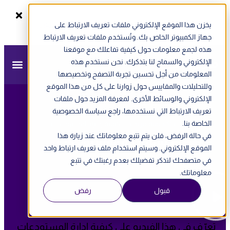
يخزن هذا الموقع الإلكتروني ملفات تعريف الارتباط على
سجل الآن
ندوة أونلاين - الفاتورة الإلكترونية في الإمارات
جهاز الكمبيوتر الخاص بك. وتُستخدم ملفات تعريف الارتباط
هذه لجمع معلومات حول كيفية تفاعلك مع موقعنا
الإلكتروني والسماح لنا بتذكرك. نحن نستخدم هذه
المعلومات من أجل تحسين تجربة التصفح وتخصيصها
وللتحليلات والمقاييس حول زوارنا على كل من هذا الموقع
الإلكتروني والوسائط الأخرى. لمعرفة المزيد حول ملفات
تعريف الارتباط التي نستخدمها، راجع سياسة الخصوصية
الخاصة بنا.
مزيد
»
أكاديمية مزيد
»
كيفية إدارة المستودعات
في حالة الرفض، فلن يتم تتبع معلوماتك عند زيارة هذا
كيفية إدارة المستودعات
الموقع الإلكتروني. وسيتم استخدام ملف تعريف ارتباط واحد
في متصفحك لتذكر تفضيلك بعدم رغبتك في تتبع
معلوماتك.
قبول
رفض
Description:
تعرّف في هذا الفيديو على كيفية إدارة المستودعات