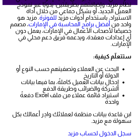
نظام مزيد، وإضافتهم بطريقتين: يدويًا عبر نموذج
العميل الجديد، أو بشكل جماعي من خلال أداة
الاستيراد، باستخدام أدوات مزيد
للفوترة
. مزيد هو
واحد من
أفضل برامج المحاسبة في الإمارات
، مصمم
خصيصًا لأصحاب الأعمال في الإمارات، يعمل دون
أي إعدادات معقدة، ويدعمه فريق دعم محلي في
الإمارات.
ستتعلّم كيفية:
البحث عن العملاء وتصفيتهم حسب النوع أو
الدولة أو التاريخ
إدخال بيانات العميل كاملةً، بما فيها بيانات
الشركة والضرائب وطريقة الدفع
استيراد قائمة عملاء من ملف Excel دفعةً
واحدة
ابنِ قاعدة بيانات منظمة لعملائك وادِر أعمالك بكل
سهولة مع مزيد.
سجل الدخول لحساب مزيد