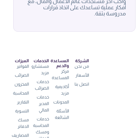
واكب آخر مستجدات عالم الأعمال والمال، مع
أفكار عملية تساعدك على اتخاذ قرارات
مدروسة بثقة.
الشركة
المساعدة
الخدمات
الميزات
والدعم
من نحن
مستشارو
الفواتير
مركز
مزيد
الأسعار
الضرائب
المساعدة
خدمات
اتصل بنا
المخزون
أكاديمية
الضرائب
مزيد
المحاسبة
خدمات
المدونات
التقارير
المدير
المالي
الأسئلة
التسوية
الشائعة
خدمات
مسك
المحاسبة
الدفاتر
ومسك
المصاريف