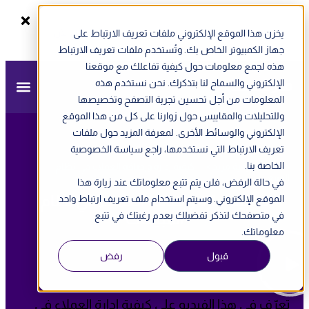
يخزن هذا الموقع الإلكتروني ملفات تعريف الارتباط على
سجل الآن
ندوة أونلاين - الفاتورة الإلكترونية في الإمارات
جهاز الكمبيوتر الخاص بك. وتُستخدم ملفات تعريف الارتباط
هذه لجمع معلومات حول كيفية تفاعلك مع موقعنا
الإلكتروني والسماح لنا بتذكرك. نحن نستخدم هذه
المعلومات من أجل تحسين تجربة التصفح وتخصيصها
وللتحليلات والمقاييس حول زوارنا على كل من هذا الموقع
الإلكتروني والوسائط الأخرى. لمعرفة المزيد حول ملفات
تعريف الارتباط التي نستخدمها، راجع سياسة الخصوصية
الخاصة بنا.
مزيد
»
أكاديمية مزيد
»
كيفية إدارة وإضافة العملاء في نظام
المبيعات
في حالة الرفض، فلن يتم تتبع معلوماتك عند زيارة هذا
كيفية إدارة وإضافة العملاء في نظام
الموقع الإلكتروني. وسيتم استخدام ملف تعريف ارتباط واحد
في متصفحك لتذكر تفضيلك بعدم رغبتك في تتبع
المبيعات
معلوماتك.
قبول
رفض
Description:
تعرّف في هذا الفيديو على كيفية إدارة العملاء في