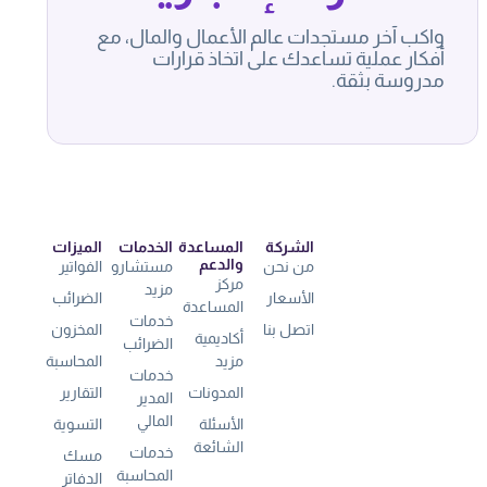
واكب آخر مستجدات عالم الأعمال والمال، مع
أفكار عملية تساعدك على اتخاذ قرارات
مدروسة بثقة.
الشركة
المساعدة
الخدمات
الميزات
والدعم
من نحن
مستشارو
الفواتير
مركز
مزيد
الأسعار
الضرائب
المساعدة
خدمات
اتصل بنا
المخزون
أكاديمية
الضرائب
مزيد
المحاسبة
خدمات
المدونات
التقارير
المدير
المالي
الأسئلة
التسوية
الشائعة
خدمات
مسك
المحاسبة
الدفاتر