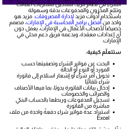
الشراء في نظام مزيد، لتسجيل مشتريات أعمالك
وتتبّع المخزون والمدفوعات بدقة وسهولة
باستخدام أدوات مزيد
لإدارة المصروفات
. مزيد هو
واحد من
أفضل برامج المحاسبة في الإمارات
، مصمم
خصيصًا لأصحاب الأعمال في الإمارات، يعمل دون
أي إعدادات معقدة، ويدعمه فريق دعم محلي في
الإمارات.
ستتعلّم كيفية:
البحث عن فواتير الشراء وتصفيتها حسب
المورد أو النوع أو الحالة
تحويل أمر شراء أو إشعار استلام إلى فاتورة
شراء تلقائيًا
إدخال بيانات الفاتورة يدويًا، بما فيها الأصناف
والضرائب والخصومات
تسجيل المدفوعات وربطها بالحساب البنكي
مباشرةً من الفاتورة
استيراد عدة فواتير شراء دفعةً واحدة من ملف
Excel