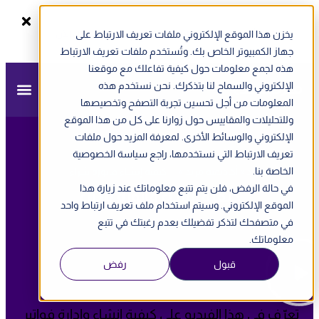
يخزن هذا الموقع الإلكتروني ملفات تعريف الارتباط على
سجل الآن
ندوة أونلاين - الفاتورة الإلكترونية في الإمارات
جهاز الكمبيوتر الخاص بك. وتُستخدم ملفات تعريف الارتباط
هذه لجمع معلومات حول كيفية تفاعلك مع موقعنا
الإلكتروني والسماح لنا بتذكرك. نحن نستخدم هذه
المعلومات من أجل تحسين تجربة التصفح وتخصيصها
وللتحليلات والمقاييس حول زوارنا على كل من هذا الموقع
الإلكتروني والوسائط الأخرى. لمعرفة المزيد حول ملفات
تعريف الارتباط التي نستخدمها، راجع سياسة الخصوصية
الخاصة بنا.
مزيد
»
أكاديمية مزيد
»
كيفية إنشاء فاتورة شراء
في حالة الرفض، فلن يتم تتبع معلوماتك عند زيارة هذا
كيفية إنشاء فاتورة شراء
الموقع الإلكتروني. وسيتم استخدام ملف تعريف ارتباط واحد
في متصفحك لتذكر تفضيلك بعدم رغبتك في تتبع
معلوماتك.
قبول
رفض
Description:
تعرّف في هذا الفيديو على كيفية إنشاء وإدارة فواتير