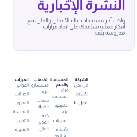
النشرة الإخبارية
واكب آخر مستجدات عالم الأعمال والمال، مع
أفكار عملية تساعدك على اتخاذ قرارات
مدروسة بثقة.
الشركة
المساعدة
الخدمات
الميزات
والدعم
من نحن
مستشارو
الفواتير
مركز
مزيد
الأسعار
الضرائب
المساعدة
خدمات
اتصل بنا
المخزون
أكاديمية
الضرائب
مزيد
المحاسبة
خدمات
المدونات
التقارير
المدير
المالي
الأسئلة
التسوية
الشائعة