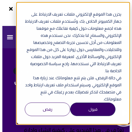
يخزن هذا الموقع الإلكتروني ملفات تعريف الارتباط على
سجل الآن
ندوة أونلاين - الفاتورة الإلكترونية في الإمارات
جهاز الكمبيوتر الخاص بك. وتُستخدم ملفات تعريف الارتباط
هذه لجمع معلومات حول كيفية تفاعلك مع موقعنا
الإلكتروني والسماح لنا بتذكرك. نحن نستخدم هذه
المعلومات من أجل تحسين تجربة التصفح وتخصيصها
وللتحليلات والمقاييس حول زوارنا على كل من هذا الموقع
الإلكتروني والوسائط الأخرى. لمعرفة المزيد حول ملفات
تعريف الارتباط التي نستخدمها، راجع سياسة الخصوصية
الخاصة بنا.
مزيد
»
أكاديمية مزيد
»
كيفية إنشاء وإدارة مدفوعات الموردين
في حالة الرفض، فلن يتم تتبع معلوماتك عند زيارة هذا
كيفية إنشاء وإدارة مدفوعات الموردين
الموقع الإلكتروني. وسيتم استخدام ملف تعريف ارتباط واحد
في متصفحك لتذكر تفضيلك بعدم رغبتك في تتبع
معلوماتك.
قبول
رفض
Description:
تعرّف في هذا الفيديو على كيفية إنشاء وإدارة