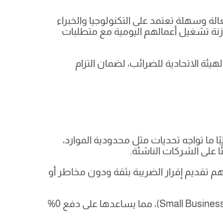
 وسهلة تعتمد على التكنولوجيا والخبراء
ازنة تشغيل أعمالهم اليومية مع متطلبات
يئة الاتحادية للضرائب، لضمان التزام
 ما تواجه تحديات مثل محدودية الموارد،
ًا على الشركات الناشئة.
هم تقديم إقرار الضريبة بثقة ودون مخاطر أو
كما تتولى “مزيد” أيضًا التقديم نيابة عن الشركات المؤهلة للحصول على إعفاء الشركات الصغيرة (Small Business Relief)، مما يساعدها على دفع 0%