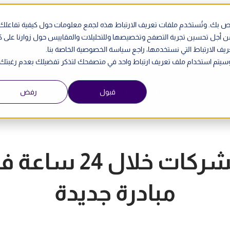
سجل الآن
ندوة أونلاين - الفاتورة الإلكترونية في الإمارات
الخاص بك. وتُستخدم ملفات تعريف الارتباط هذه لجمع معلومات حول كيفية تفاعلك
من أجل تحسين تجربة التصفح وتخصيصها وللتحليلات والمقاييس حول زوارنا على 
ريف الارتباط التي نستخدمها، راجع سياسة الخصوصية الخاصة بنا.
ي. وسيتم استخدام ملف تعريف ارتباط واحد في متصفحك لتذكر تفضيلك بعدم رغبتك
الأسعار
حدد موعد للمقابلة
English
قبول
رفض
ابدأ مجانا
قدم إقرار ضريبة ال
مبادرة جديدة