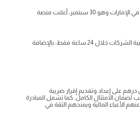
تتيح هذه المبادرة للشركات التي تقل إيراداتها السنوية عن 3 ملايين درهم إمكانيّة إعداد وتقديم إقرار ضريبة الشركات خلال 24 ساعة فقط، بالإضافة
في مساعدة الشركات الصغيرة والمتوسطة التي تقل إيراداتها السنوية عن 3 ملايين درهم على إعداد وتقديم إقرار ضريبة
ضرائب لضمان الامتثال الكامل. كما تشمل المبادرة
Small) للشركات المؤهلة، مما يخفف عنهم الأعباء المالية ويمنحهم الثقة في