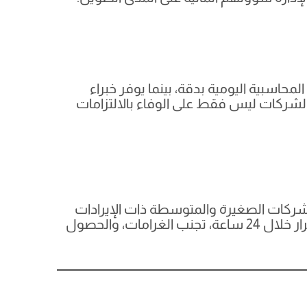
لمحاسبية اليومية بدقة، بينما يوفر خبراء
 الشركات ليس فقط على الوفاء بالالتزامات
 إقرار ضريبة الشركات في 30 سبتمبر، تدعو “مزيد” الشركات الصغيرة والمتوسطة ذات الإيرادات
التي تقل عن 3 ملايين درهم إلى الاستفادة من هذه المبادرة. التسجيل عبر منصة مزيد يضمن تقديم الإقرار خلال 24 ساعة، تجنب الغرامات، والحصول