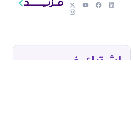
اشترك في
النشرة الإخبارية
واكب آخر مستجدات عالم الأعمال والمال، مع
أفكار عملية تساعدك على اتخاذ قرارات
مدروسة بثقة.