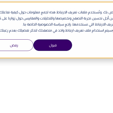
سجل الآن
ندوة أونلاين - الفاتورة الإلكترونية في الإمارات
الخاص بك. وتُستخدم ملفات تعريف الارتباط هذه لجمع معلومات حول كيفية تفاعلك
من أجل تحسين تجربة التصفح وتخصيصها وللتحليلات والمقاييس حول زوارنا على 
ريف الارتباط التي نستخدمها، راجع سياسة الخصوصية الخاصة بنا.
ي. وسيتم استخدام ملف تعريف ارتباط واحد في متصفحك لتذكر تفضيلك بعدم رغبتك
الأسعار
حدد موعد للمقابلة
English
قبول
رفض
ابدأ مجانا