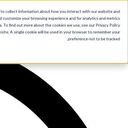
عرض رمضان: خصم 50% على برنامج المحاسبة!
سجل الآن
Ski
t
to collect information about how you interact with our website and
تواصل معنا على
conten
nd customize your browsing experience and for analytics and metrics
. To find out more about the cookies we use, see our Privacy Policy.
bsite. A single cookie will be used in your browser to remember your
preference not to be tracked.