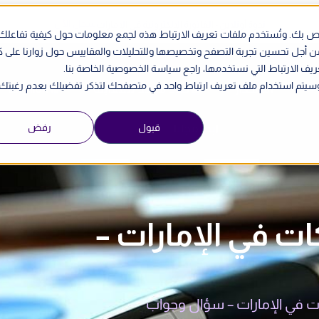
سجل الآن
ندوة أونلاين - الفاتورة الإلكترونية في الإمارات
الخاص بك. وتُستخدم ملفات تعريف الارتباط هذه لجمع معلومات حول كيفية تفاعلك
من أجل تحسين تجربة التصفح وتخصيصها وللتحليلات والمقاييس حول زوارنا على 
ريف الارتباط التي نستخدمها، راجع سياسة الخصوصية الخاصة بنا.
ي. وسيتم استخدام ملف تعريف ارتباط واحد في متصفحك لتذكر تفضيلك بعدم رغبتك
الأسعار
حدد موعد للمقابلة
English
قبول
رفض
ابدأ مجانا
الشركات في الإمارات –