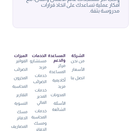
أفكار عملية تساعدك على اتخاذ قرارات
مدروسة بثقة.
الشركة
المساعدة
الخدمات
الميزات
والدعم
من نحن
مستشارو
الفواتير
مركز
مزيد
الأسعار
الضرائب
المساعدة
خدمات
اتصل بنا
المخزون
أكاديمية
الضرائب
مزيد
المحاسبة
خدمات
المدونات
التقارير
المدير
المالي
الأسئلة
التسوية
الشائعة
خدمات
مسك
المحاسبة
الدفاتر
ومسك
المصاريف
الدفاتر