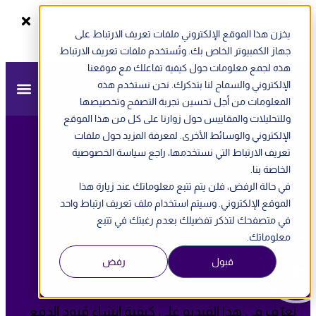
يخزن هذا الموقع الإلكتروني ملفات تعريف الارتباط على
سجل الآن
ندوة أونلاين - الفاتورة الإلكترونية في الإمارات
جهاز الكمبيوتر الخاص بك. وتُستخدم ملفات تعريف الارتباط
هذه لجمع معلومات حول كيفية تفاعلك مع موقعنا
الإلكتروني والسماح لنا بتذكرك. نحن نستخدم هذه
المعلومات من أجل تحسين تجربة التصفح وتخصيصها
وللتحليلات والمقاييس حول زوارنا على كل من هذا الموقع
الإلكتروني والوسائط الأخرى. لمعرفة المزيد حول ملفات
تعريف الارتباط التي نستخدمها، راجع سياسة الخصوصية
الخاصة بنا.
مزيد
»
أكاديمية مزيد
»
دليل انشاء قيود الدفع
في حالة الرفض، فلن يتم تتبع معلوماتك عند زيارة هذا
دليل انشاء قيود الدفع
الموقع الإلكتروني. وسيتم استخدام ملف تعريف ارتباط واحد
في متصفحك لتذكر تفضيلك بعدم رغبتك في تتبع
معلوماتك.
قبول
رفض
Description:
تعرّف في هذا الفيديو على كيفية إنشاء قيود الدفع