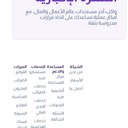
واكب آخر مستجدات عالم الأعمال والمال، مع
أفكار عملية تساعدك على اتخاذ قرارات
مدروسة بثقة.
الشركة
المساعدة
الخدمات
الميزات
والدعم
من نحن
مستشارو
الفواتير
مركز
مزيد
الأسعار
الضرائب
المساعدة
خدمات
اتصل بنا
المخزون
أكاديمية
الضرائب
مزيد
المحاسبة
خدمات
المدونات
التقارير
المدير
المالي
الأسئلة
التسوية
الشائعة
خدمات
مسك
المحاسبة
الدفاتر